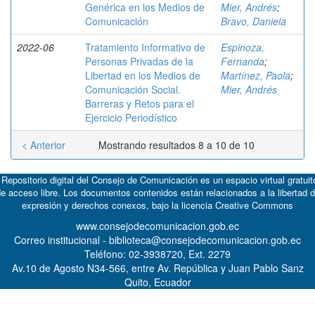
Genérica en los Medios de
Mier, Andrés
;
Comunicación
Bravo, Daniela
2022-06
Tratamiento Informativo de
Espinoza,
Personas Privadas de la
Fernanda
;
Libertad en los Medios de
Martínez, Paola
;
Comunicación Social.
Mier, Andrés
Barreras y Retos para el
Ejercicio Periodístico
< Anterior
Mostrando resultados 8 a 10 de 10
 Repositorio digital del Consejo de Comunicación es un espacio virtual gratuit
e acceso libre. Los documentos contenidos están relacionados a la libertad 
expresión y derechos conexos, bajo la licencia
Creative Commons
www.consejodecomunicacion.gob.ec
Correo institucional - biblioteca@consejodecomunicacion.gob.ec
Teléfono: 02-3938720, Ext. 2279
Av.10 de Agosto N34-566, entre Av. República y Juan Pablo Sanz
Quito, Ecuador