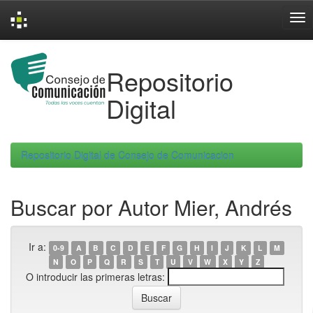
Skip
navigation
Repositorio
Digital
Repositorio Digital de Consejo de Comunicacion
Buscar por Autor Mier, Andrés
Ir a:
0-9
A
B
C
D
E
F
G
H
I
J
K
L
M
N
O
P
Q
R
S
T
U
V
W
X
Y
Z
O introducir las primeras letras: