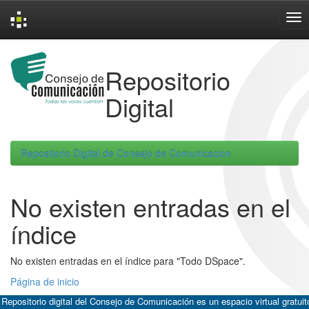
Skip
navigation
Repositorio
Digital
Repositorio Digital de Consejo de Comunicacion
No existen entradas en el
índice
No existen entradas en el índice para "Todo DSpace".
Página de inicio
 Repositorio digital del Consejo de Comunicación es un espacio virtual gratuit