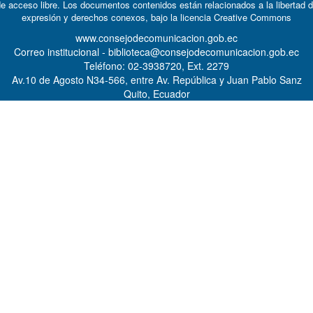
e acceso libre. Los documentos contenidos están relacionados a la libertad 
expresión y derechos conexos, bajo la licencia
Creative Commons
www.consejodecomunicacion.gob.ec
Correo institucional - biblioteca@consejodecomunicacion.gob.ec
Teléfono: 02-3938720, Ext. 2279
Av.10 de Agosto N34-566, entre Av. República y Juan Pablo Sanz
Quito, Ecuador