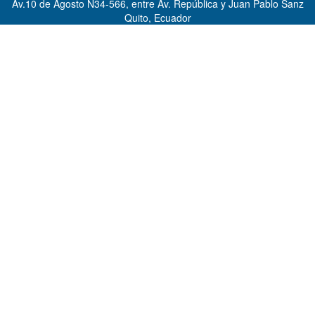
Av.10 de Agosto N34-566, entre Av. República y Juan Pablo Sanz
Quito, Ecuador