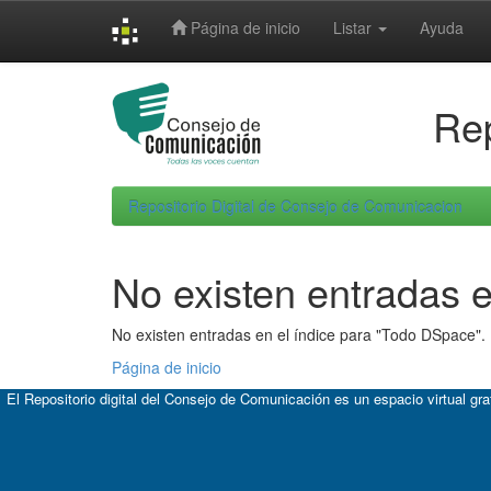
Skip
Página de inicio
Listar
Ayuda
navigation
Rep
Repositorio Digital de Consejo de Comunicacion
No existen entradas e
No existen entradas en el índice para "Todo DSpace".
Página de inicio
El Repositorio digital del Consejo de Comunicación es un espacio virtual gr