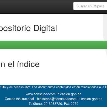
ositorio Digital
n el índice
atuito y de acceso libre. Los documentos contenidos están relacionados a la l
www.consejodecomunicacion.gob.ec
Correo institucional - biblioteca@consejodecomunicacion.gob.ec
Teléfono: 02-3938720, Ext. 2279