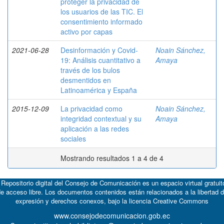
proteger la privacidad de
los usuarios de las TIC. El
consentimiento informado
activo por capas
2021-06-28
Desinformación y Covid-
Noain Sánchez,
19: Análisis cuantitativo a
Amaya
través de los bulos
desmentidos en
Latinoamérica y España
2015-12-09
La privacidad como
Noain Sánchez,
integridad contextual y su
Amaya
aplicación a las redes
sociales
Mostrando resultados 1 a 4 de 4
 Repositorio digital del Consejo de Comunicación es un espacio virtual gratuit
e acceso libre. Los documentos contenidos están relacionados a la libertad 
expresión y derechos conexos, bajo la licencia
Creative Commons
www.consejodecomunicacion.gob.ec