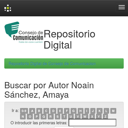
Skip
navigation
Repositorio
Digital
Repositorio Digital de Consejo de Comunicacion
Buscar por Autor Noain
Sánchez, Amaya
Ir a:
0-9
A
B
C
D
E
F
G
H
I
J
K
L
M
N
O
P
Q
R
S
T
U
V
W
X
Y
Z
O introducir las primeras letras: