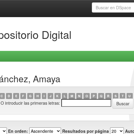
ositorio Digital
Sánchez, Amaya
C
D
E
F
G
H
I
J
K
L
M
N
O
P
Q
R
S
T
U
O introducir las primeras letras:
En orden:
Resultados por página
Auto