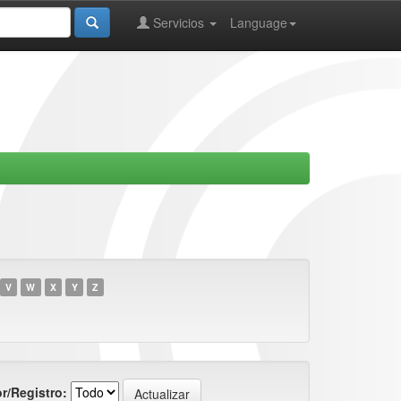
Servicios
Language
V
W
X
Y
Z
r/Registro: