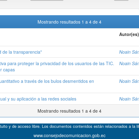
Mostrando resultados 1 a 4 de 4
Autor(es)
 de la transparencia"
Noain Sá
a para proteger la privacidad de los usuarios de las TIC.
Noain Sá
or capas
uantitativo a través de los bulos desmentidos en
Noain Sá
al y su aplicación a las redes sociales
Noain Sá
Mostrando resultados 1 a 4 de 4
atuito y de acceso libre. Los documentos contenidos están relacionados a la l
www.consejodecomunicacion.gob.ec