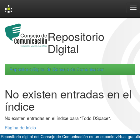
Skip
navigation
Repositorio
Digital
Repositorio Digital de Consejo de Comunicacion
No existen entradas en el
índice
No existen entradas en el índice para "Todo DSpace".
Página de inicio
 Repositorio digital del Consejo de Comunicación es un espacio virtual gratuit