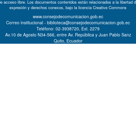
e acceso libre. Los documentos contenidos están relacionados a la libertad 
expresión y derechos conexos, bajo la licencia
Creative Commons
www.consejodecomunicacion.gob.ec
Correo institucional - biblioteca@consejodecomunicacion.gob.ec
Teléfono: 02-3938720, Ext. 2279
Av.10 de Agosto N34-566, entre Av. República y Juan Pablo Sanz
Quito, Ecuador