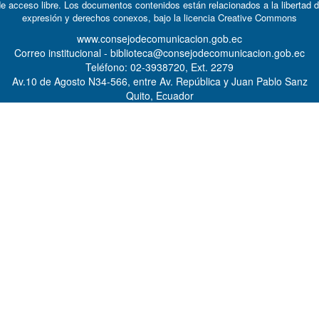
e acceso libre. Los documentos contenidos están relacionados a la libertad 
expresión y derechos conexos, bajo la licencia
Creative Commons
www.consejodecomunicacion.gob.ec
Correo institucional - biblioteca@consejodecomunicacion.gob.ec
Teléfono: 02-3938720, Ext. 2279
Av.10 de Agosto N34-566, entre Av. República y Juan Pablo Sanz
Quito, Ecuador