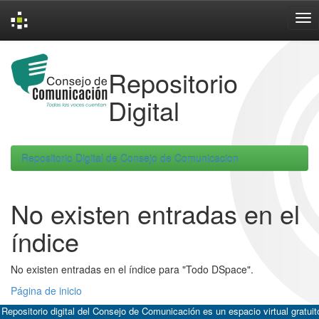
Skip
navigation
Repositorio
Digital
Repositorio Digital de Consejo de Comunicacion
No existen entradas en el
índice
No existen entradas en el índice para "Todo DSpace".
Página de inicio
 Repositorio digital del Consejo de Comunicación es un espacio virtual gratuit