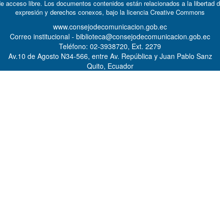
e acceso libre. Los documentos contenidos están relacionados a la libertad 
expresión y derechos conexos, bajo la licencia
Creative Commons
www.consejodecomunicacion.gob.ec
Correo institucional - biblioteca@consejodecomunicacion.gob.ec
Teléfono: 02-3938720, Ext. 2279
Av.10 de Agosto N34-566, entre Av. República y Juan Pablo Sanz
Quito, Ecuador