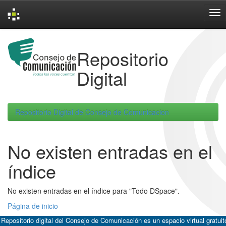
Skip
navigation
Repositorio
Digital
Repositorio Digital de Consejo de Comunicacion
No existen entradas en el
índice
No existen entradas en el índice para "Todo DSpace".
Página de inicio
 Repositorio digital del Consejo de Comunicación es un espacio virtual gratuit