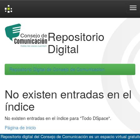
Skip
navigation
Repositorio
Digital
Repositorio Digital de Consejo de Comunicacion
No existen entradas en el
índice
No existen entradas en el índice para "Todo DSpace".
Página de inicio
 Repositorio digital del Consejo de Comunicación es un espacio virtual gratuit