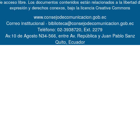
e acceso libre. Los documentos contenidos están relacionados a la libertad 
expresión y derechos conexos, bajo la licencia
Creative Commons
www.consejodecomunicacion.gob.ec
Correo institucional - biblioteca@consejodecomunicacion.gob.ec
Teléfono: 02-3938720, Ext. 2279
Av.10 de Agosto N34-566, entre Av. República y Juan Pablo Sanz
Quito, Ecuador