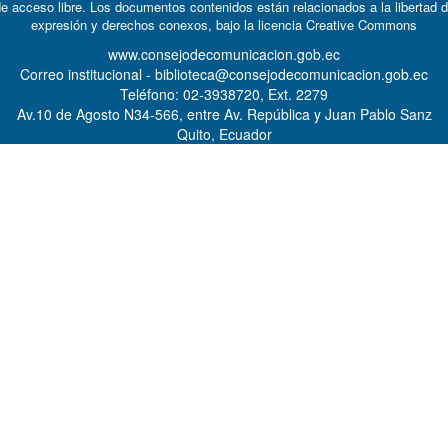
e acceso libre. Los documentos contenidos están relacionados a la libertad 
expresión y derechos conexos, bajo la licencia
Creative Commons
www.consejodecomunicacion.gob.ec
Correo institucional - biblioteca@consejodecomunicacion.gob.ec
Teléfono: 02-3938720, Ext. 2279
Av.10 de Agosto N34-566, entre Av. República y Juan Pablo Sanz
Quito, Ecuador