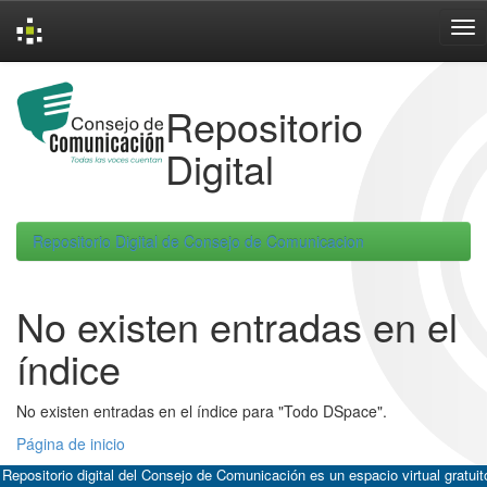
Skip
navigation
Repositorio
Digital
Repositorio Digital de Consejo de Comunicacion
No existen entradas en el
índice
No existen entradas en el índice para "Todo DSpace".
Página de inicio
 Repositorio digital del Consejo de Comunicación es un espacio virtual gratuit