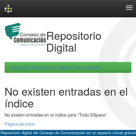
Skip
navigation
Repositorio
Digital
Repositorio Digital de Consejo de Comunicacion
No existen entradas en el
índice
No existen entradas en el índice para "Todo DSpace".
Página de inicio
 Repositorio digital del Consejo de Comunicación es un espacio virtual gratuit