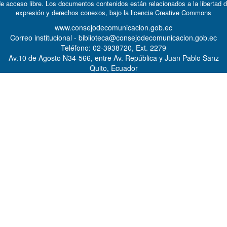
e acceso libre. Los documentos contenidos están relacionados a la libertad 
expresión y derechos conexos, bajo la licencia
Creative Commons
www.consejodecomunicacion.gob.ec
Correo institucional - biblioteca@consejodecomunicacion.gob.ec
Teléfono: 02-3938720, Ext. 2279
Av.10 de Agosto N34-566, entre Av. República y Juan Pablo Sanz
Quito, Ecuador