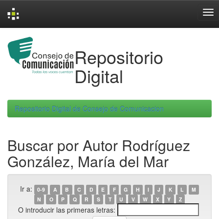
Skip
navigation
Repositorio
Digital
Repositorio Digital de Consejo de Comunicacion
Buscar por Autor Rodríguez
González, María del Mar
Ir a:
0-9
A
B
C
D
E
F
G
H
I
J
K
L
M
N
O
P
Q
R
S
T
U
V
W
X
Y
Z
O introducir las primeras letras: