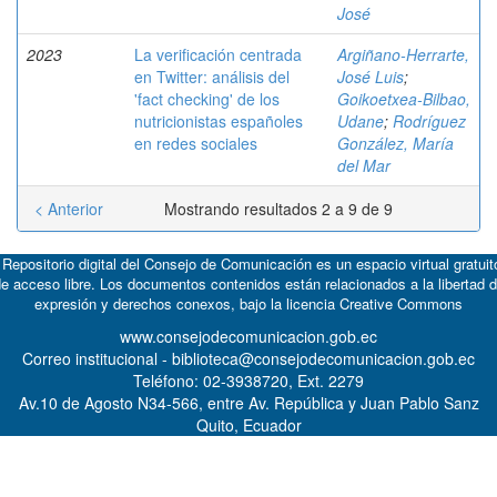
José
2023
La verificación centrada
Argiñano-Herrarte,
en Twitter: análisis del
José Luis
;
'fact checking' de los
Goikoetxea-Bilbao,
nutricionistas españoles
Udane
;
Rodríguez
en redes sociales
González, María
del Mar
< Anterior
Mostrando resultados 2 a 9 de 9
 Repositorio digital del Consejo de Comunicación es un espacio virtual gratuit
e acceso libre. Los documentos contenidos están relacionados a la libertad 
expresión y derechos conexos, bajo la licencia
Creative Commons
www.consejodecomunicacion.gob.ec
Correo institucional - biblioteca@consejodecomunicacion.gob.ec
Teléfono: 02-3938720, Ext. 2279
Av.10 de Agosto N34-566, entre Av. República y Juan Pablo Sanz
Quito, Ecuador