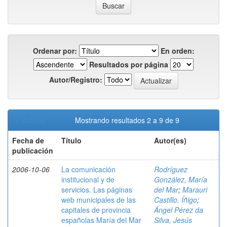
Ordenar por:
En orden:
Resultados por página
Autor/Registro:
< Anterior
Mostrando resultados 2 a 9 de 9
Fecha de
Título
Autor(es)
publicación
2006-10-06
La comunicación
Rodríguez
institucional y de
González, María
servicios. Las páginas
del Mar
;
Marauri
web municipales de las
Castillo, Íñigo
;
capitales de provincia
Ángel Pérez da
españolas María del Mar
Silva, Jesús