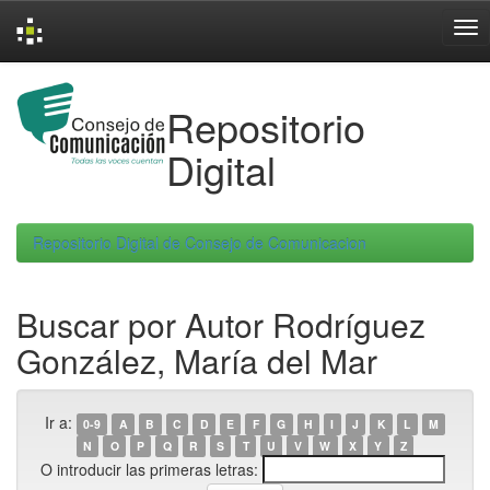
Skip
navigation
Repositorio
Digital
Repositorio Digital de Consejo de Comunicacion
Buscar por Autor Rodríguez
González, María del Mar
Ir a:
0-9
A
B
C
D
E
F
G
H
I
J
K
L
M
N
O
P
Q
R
S
T
U
V
W
X
Y
Z
O introducir las primeras letras: