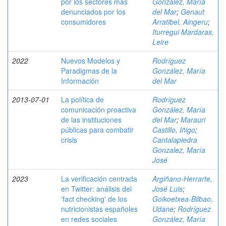
por los sectores más
González, María
denunciados por los
del Mar
;
Genaut
consumidores
Arratibel, Aingeru
;
Iturregui Mardaras,
Leire
2022
Nuevos Modelos y
Rodríguez
Paradigmas de la
González, María
Información
del Mar
2013-07-01
La política de
Rodríguez
comunicación proactiva
González, María
de las instituciones
del Mar
;
Marauri
públicas para combatir
Castillo, Iñigo
;
crisis
Cantalapiedra
Gonzalez, María
José
2023
La verificación centrada
Argiñano-Herrarte,
en Twitter: análisis del
José Luis
;
'fact checking' de los
Goikoetxea-Bilbao,
nutricionistas españoles
Udane
;
Rodríguez
en redes sociales
González, María