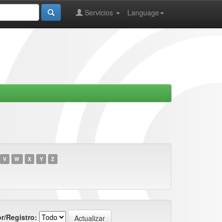
Servicios
Language
V
W
X
Y
Z
r/Registro: