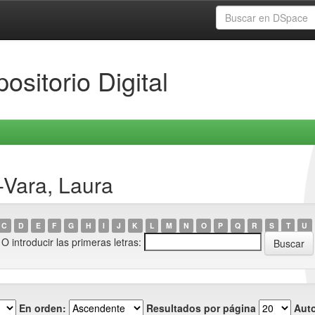
ositorio Digital
-Vara, Laura
C
D
E
F
G
H
I
J
K
L
M
N
O
P
Q
R
S
T
U
O introducir las primeras letras:
En orden:
Resultados por página
Auto