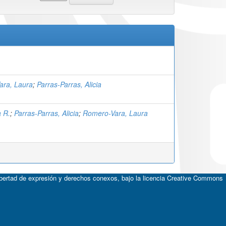
ara, Laura
;
Parras-Parras, Alicia
a R.
;
Parras-Parras, Alicia
;
Romero-Vara, Laura
ibertad de expresión y derechos conexos, bajo la licencia
Creative Commons