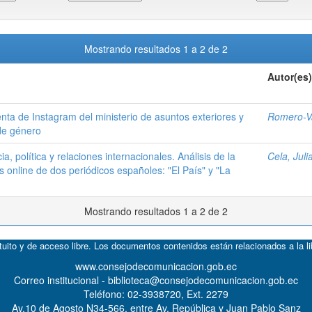
Mostrando resultados 1 a 2 de 2
Autor(es)
enta de Instagram del ministerio de asuntos exteriores y
Romero-V
de género
, política y relaciones internacionales. Análisis de la
Cela, Juli
s online de dos periódicos españoles: "El País" y "La
Mostrando resultados 1 a 2 de 2
atuito y de acceso libre. Los documentos contenidos están relacionados a la l
www.consejodecomunicacion.gob.ec
Correo institucional - biblioteca@consejodecomunicacion.gob.ec
Teléfono: 02-3938720, Ext. 2279
Av.10 de Agosto N34-566, entre Av. República y Juan Pablo Sanz