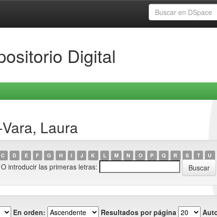
ositorio Digital
-Vara, Laura
C
D
E
F
G
H
I
J
K
L
M
N
O
P
Q
R
S
T
U
O introducir las primeras letras:
En orden:
Resultados por página
Auto