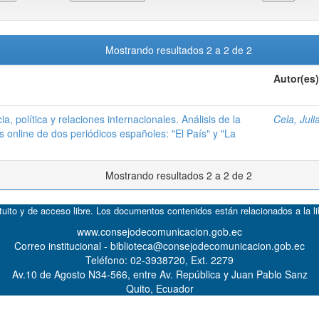
Mostrando resultados 2 a 2 de 2
Autor(es)
, política y relaciones internacionales. Análisis de la
Cela, Juli
s online de dos periódicos españoles: "El País" y "La
Mostrando resultados 2 a 2 de 2
atuito y de acceso libre. Los documentos contenidos están relacionados a la l
www.consejodecomunicacion.gob.ec
Correo institucional - biblioteca@consejodecomunicacion.gob.ec
Teléfono: 02-3938720, Ext. 2279
Av.10 de Agosto N34-566, entre Av. República y Juan Pablo Sanz
Quito, Ecuador