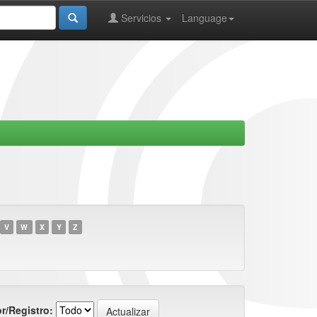
Servicios
Language
V
W
X
Y
Z
r/Registro: