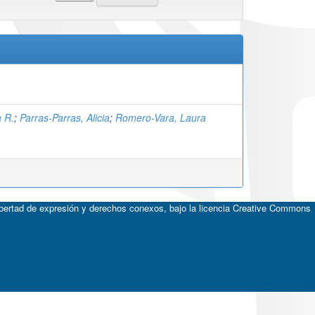
a R.
;
Parras-Parras, Alicia
;
Romero-Vara, Laura
ibertad de expresión y derechos conexos, bajo la licencia
Creative Commons