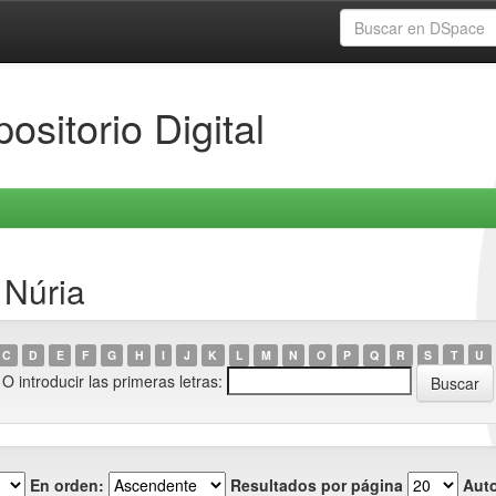
ositorio Digital
 Núria
C
D
E
F
G
H
I
J
K
L
M
N
O
P
Q
R
S
T
U
O introducir las primeras letras:
En orden:
Resultados por página
Auto