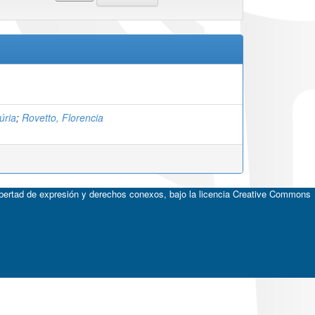
úria
;
Rovetto, Florencia
ibertad de expresión y derechos conexos, bajo la licencia
Creative Commons