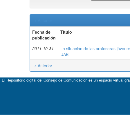
< Anterior
Fecha de
Título
publicación
2011-10-31
La situación de las profesoras jóvene
UAB
< Anterior
El Repositorio digital del Consejo de Comunicación es un espacio virtual gr