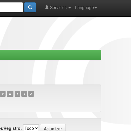
Servicios
Language
V
W
X
Y
Z
r/Registro: