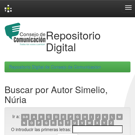
Skip
navigation
Repositorio
Digital
Repositorio Digital de Consejo de Comunicacion
Buscar por Autor Simelio,
Núria
Ir a:
0-9
A
B
C
D
E
F
G
H
I
J
K
L
M
N
O
P
Q
R
S
T
U
V
W
X
Y
Z
O introducir las primeras letras: