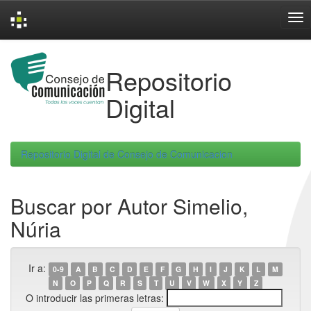
Skip
navigation
Repositorio
Digital
Repositorio Digital de Consejo de Comunicacion
Buscar por Autor Simelio,
Núria
Ir a:
0-9
A
B
C
D
E
F
G
H
I
J
K
L
M
N
O
P
Q
R
S
T
U
V
W
X
Y
Z
O introducir las primeras letras: