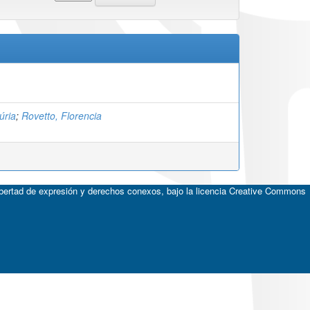
úria
;
Rovetto, Florencia
ibertad de expresión y derechos conexos, bajo la licencia
Creative Commons