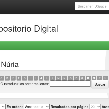
ositorio Digital
 Núria
C
D
E
F
G
H
I
J
K
L
M
N
O
P
Q
R
S
T
U
O introducir las primeras letras:
En orden:
Resultados por página
Auto