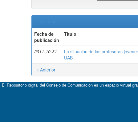
< Anterior
Fecha de
Título
publicación
2011-10-31
La situación de las profesoras jóvene
UAB
< Anterior
El Repositorio digital del Consejo de Comunicación es un espacio virtual gr