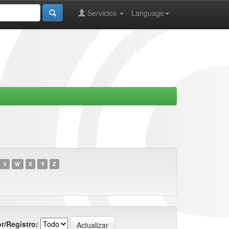
Servicios
Language
V
W
X
Y
Z
r/Registro: