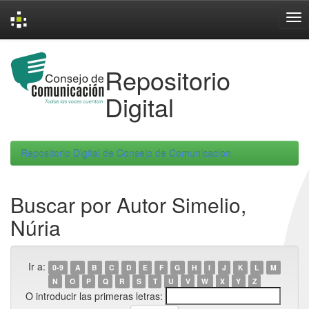
Skip
navigation
Repositorio
Digital
Repositorio Digital de Consejo de Comunicacion
Buscar por Autor Simelio,
Núria
Ir a:
0-9
A
B
C
D
E
F
G
H
I
J
K
L
M
N
O
P
Q
R
S
T
U
V
W
X
Y
Z
O introducir las primeras letras: