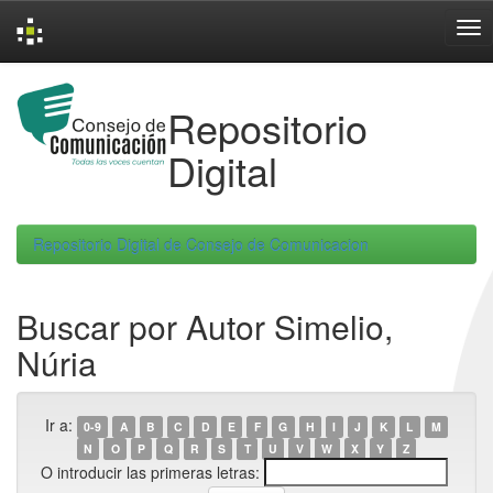
Skip
navigation
Repositorio
Digital
Repositorio Digital de Consejo de Comunicacion
Buscar por Autor Simelio,
Núria
Ir a:
0-9
A
B
C
D
E
F
G
H
I
J
K
L
M
N
O
P
Q
R
S
T
U
V
W
X
Y
Z
O introducir las primeras letras: