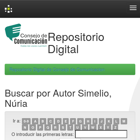
Skip
navigation
Repositorio
Digital
Repositorio Digital de Consejo de Comunicacion
Buscar por Autor Simelio,
Núria
Ir a:
0-9
A
B
C
D
E
F
G
H
I
J
K
L
M
N
O
P
Q
R
S
T
U
V
W
X
Y
Z
O introducir las primeras letras: