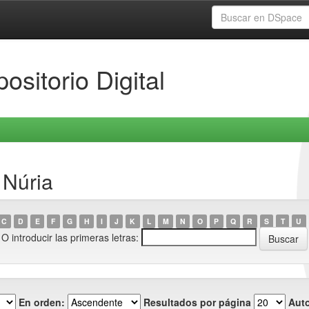
ositorio Digital
 Núria
C
D
E
F
G
H
I
J
K
L
M
N
O
P
Q
R
S
T
U
O introducir las primeras letras:
En orden:
Resultados por página
Auto