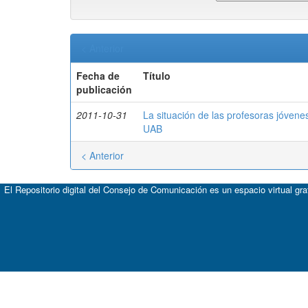
< Anterior
Fecha de
Título
publicación
2011-10-31
La situación de las profesoras jóvene
UAB
< Anterior
El Repositorio digital del Consejo de Comunicación es un espacio virtual gr