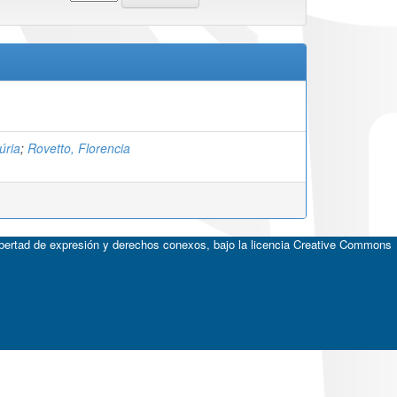
úria
;
Rovetto, Florencia
ibertad de expresión y derechos conexos, bajo la licencia
Creative Commons