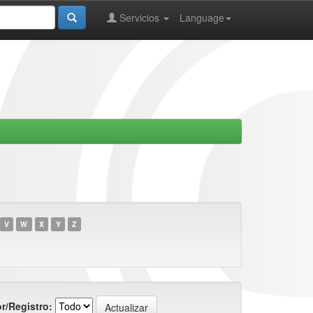
Servicios
Language
V
W
X
Y
Z
r/Registro: