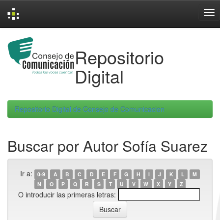
Skip
navigation
Repositorio
Digital
Repositorio Digital de Consejo de Comunicacion
Buscar por Autor Sofía Suarez
Ir a:
0-9
A
B
C
D
E
F
G
H
I
J
K
L
M
N
O
P
Q
R
S
T
U
V
W
X
Y
Z
O introducir las primeras letras: