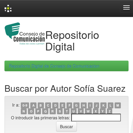
Skip
navigation
Repositorio
Digital
Repositorio Digital de Consejo de Comunicacion
Buscar por Autor Sofía Suarez
Ir a:
0-9
A
B
C
D
E
F
G
H
I
J
K
L
M
N
O
P
Q
R
S
T
U
V
W
X
Y
Z
O introducir las primeras letras: