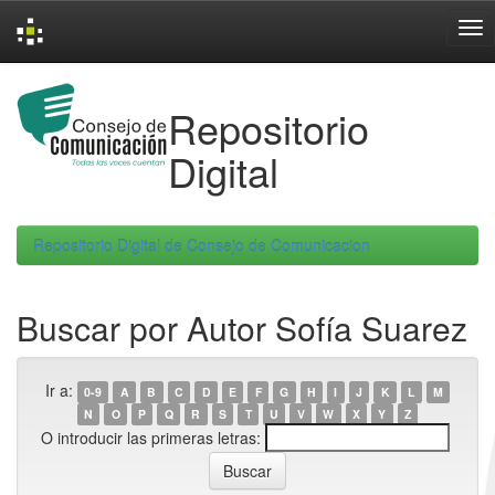
Skip
navigation
Repositorio
Digital
Repositorio Digital de Consejo de Comunicacion
Buscar por Autor Sofía Suarez
Ir a:
0-9
A
B
C
D
E
F
G
H
I
J
K
L
M
N
O
P
Q
R
S
T
U
V
W
X
Y
Z
O introducir las primeras letras: