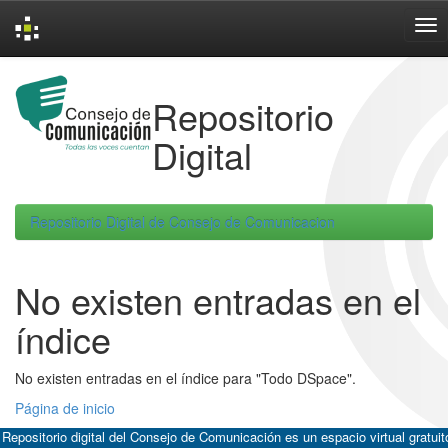
Skip
navigation
Repositorio
Digital
Repositorio Digital de Consejo de Comunicacion
No existen entradas en el
índice
No existen entradas en el índice para "Todo DSpace".
Página de inicio
 Repositorio digital del Consejo de Comunicación es un espacio virtual gratuit