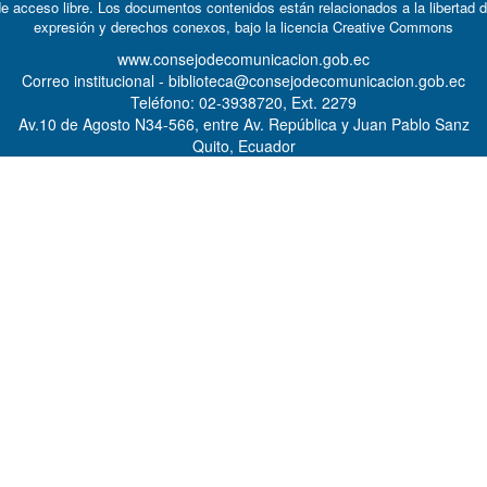
e acceso libre. Los documentos contenidos están relacionados a la libertad 
expresión y derechos conexos, bajo la licencia
Creative Commons
www.consejodecomunicacion.gob.ec
Correo institucional - biblioteca@consejodecomunicacion.gob.ec
Teléfono: 02-3938720, Ext. 2279
Av.10 de Agosto N34-566, entre Av. República y Juan Pablo Sanz
Quito, Ecuador