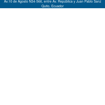
Av.10 de Agosto N34-566, entre Av. República y Juan Pablo Sanz
Quito, Ecuador