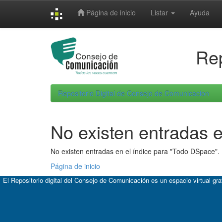
Skip
Página de inicio
Listar
Ayuda
navigation
Rep
Repositorio Digital de Consejo de Comunicacion
No existen entradas e
No existen entradas en el índice para "Todo DSpace".
Página de inicio
El Repositorio digital del Consejo de Comunicación es un espacio virtual gr