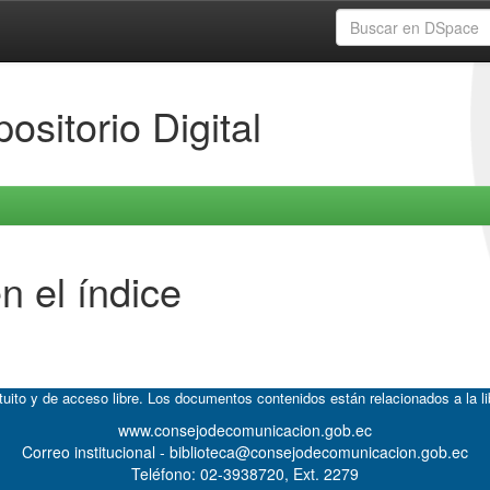
ositorio Digital
n el índice
atuito y de acceso libre. Los documentos contenidos están relacionados a la l
www.consejodecomunicacion.gob.ec
Correo institucional - biblioteca@consejodecomunicacion.gob.ec
Teléfono: 02-3938720, Ext. 2279