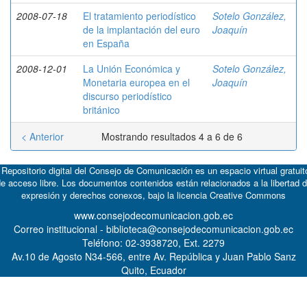
2008-07-18
El tratamiento periodístico
Sotelo González,
de la implantación del euro
Joaquín
en España
2008-12-01
La Unión Económica y
Sotelo González,
Monetaria europea en el
Joaquín
discurso periodístico
británico
< Anterior
Mostrando resultados 4 a 6 de 6
 Repositorio digital del Consejo de Comunicación es un espacio virtual gratuit
e acceso libre. Los documentos contenidos están relacionados a la libertad 
expresión y derechos conexos, bajo la licencia
Creative Commons
www.consejodecomunicacion.gob.ec
Correo institucional - biblioteca@consejodecomunicacion.gob.ec
Teléfono: 02-3938720, Ext. 2279
Av.10 de Agosto N34-566, entre Av. República y Juan Pablo Sanz
Quito, Ecuador