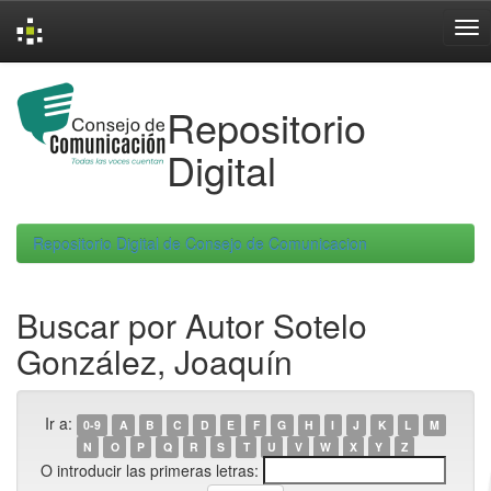
Skip
navigation
Repositorio
Digital
Repositorio Digital de Consejo de Comunicacion
Buscar por Autor Sotelo
González, Joaquín
Ir a:
0-9
A
B
C
D
E
F
G
H
I
J
K
L
M
N
O
P
Q
R
S
T
U
V
W
X
Y
Z
O introducir las primeras letras: