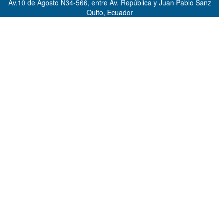
Av.10 de Agosto N34-566, entre Av. República y Juan Pablo Sanz
Quito, Ecuador