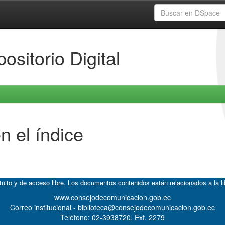
ositorio Digital
n el índice
atuito y de acceso libre. Los documentos contenidos están relacionados a la l
www.consejodecomunicacion.gob.ec
Correo institucional - biblioteca@consejodecomunicacion.gob.ec
Teléfono: 02-3938720, Ext. 2279