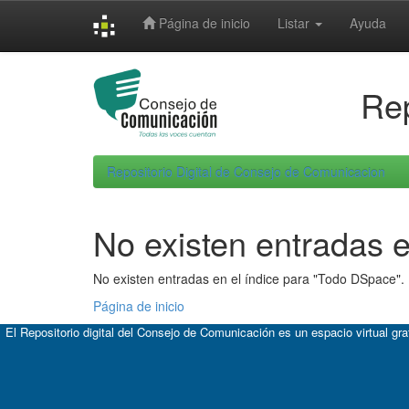
Skip
Página de inicio
Listar
Ayuda
navigation
Rep
Repositorio Digital de Consejo de Comunicacion
No existen entradas e
No existen entradas en el índice para "Todo DSpace".
Página de inicio
El Repositorio digital del Consejo de Comunicación es un espacio virtual gr