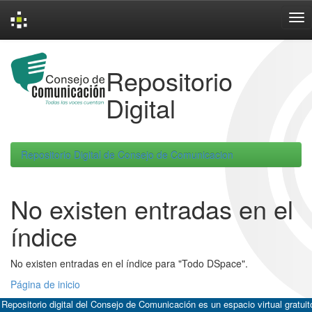
Skip
navigation
Repositorio
Digital
Repositorio Digital de Consejo de Comunicacion
No existen entradas en el
índice
No existen entradas en el índice para "Todo DSpace".
Página de inicio
 Repositorio digital del Consejo de Comunicación es un espacio virtual gratuit