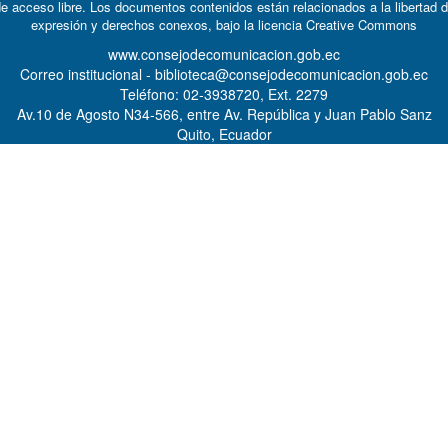
e acceso libre. Los documentos contenidos están relacionados a la libertad 
expresión y derechos conexos, bajo la licencia
Creative Commons
www.consejodecomunicacion.gob.ec
Correo institucional - biblioteca@consejodecomunicacion.gob.ec
Teléfono: 02-3938720, Ext. 2279
Av.10 de Agosto N34-566, entre Av. República y Juan Pablo Sanz
Quito, Ecuador