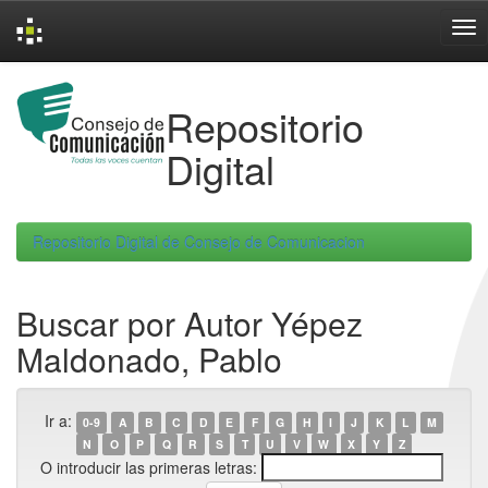
Skip
navigation
Repositorio
Digital
Repositorio Digital de Consejo de Comunicacion
Buscar por Autor Yépez
Maldonado, Pablo
Ir a:
0-9
A
B
C
D
E
F
G
H
I
J
K
L
M
N
O
P
Q
R
S
T
U
V
W
X
Y
Z
O introducir las primeras letras: