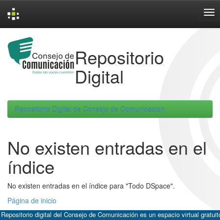
Skip
navigation
Repositorio
Digital
Repositorio Digital de Consejo de Comunicacion
No existen entradas en el
índice
No existen entradas en el índice para "Todo DSpace".
Página de inicio
 Repositorio digital del Consejo de Comunicación es un espacio virtual gratuit