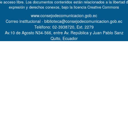
e acceso libre. Los documentos contenidos están relacionados a la libertad 
expresión y derechos conexos, bajo la licencia
Creative Commons
www.consejodecomunicacion.gob.ec
Correo institucional - biblioteca@consejodecomunicacion.gob.ec
Teléfono: 02-3938720, Ext. 2279
Av.10 de Agosto N34-566, entre Av. República y Juan Pablo Sanz
Quito, Ecuador