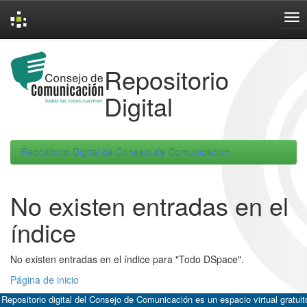
Skip
navigation
Repositorio
Digital
Repositorio Digital de Consejo de Comunicacion
No existen entradas en el
índice
No existen entradas en el índice para "Todo DSpace".
Página de inicio
 Repositorio digital del Consejo de Comunicación es un espacio virtual gratuit