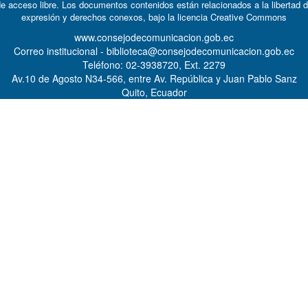
e acceso libre. Los documentos contenidos están relacionados a la libertad 
expresión y derechos conexos, bajo la licencia
Creative Commons
www.consejodecomunicacion.gob.ec
Correo institucional - biblioteca@consejodecomunicacion.gob.ec
Teléfono: 02-3938720, Ext. 2279
Av.10 de Agosto N34-566, entre Av. República y Juan Pablo Sanz
Quito, Ecuador