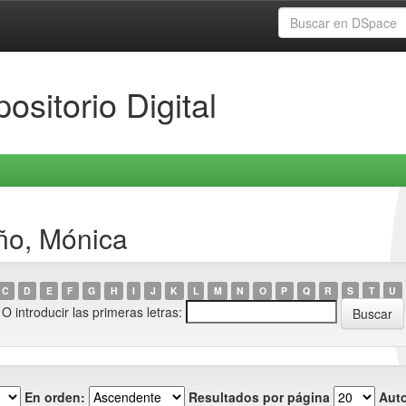
ositorio Digital
ño, Mónica
C
D
E
F
G
H
I
J
K
L
M
N
O
P
Q
R
S
T
U
O introducir las primeras letras:
En orden:
Resultados por página
Auto