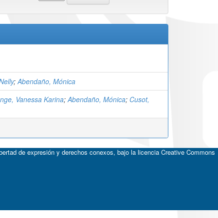
elly
;
Abendaño, Mónica
nge, Vanessa Karina
;
Abendaño, Mónica
;
Cusot,
ibertad de expresión y derechos conexos, bajo la licencia
Creative Commons