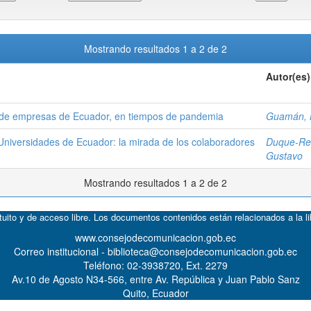
Mostrando resultados 1 a 2 de 2
Autor(es)
 de empresas de Ecuador, en tiempos de pandemia
Guamán, N
Universidades de Ecuador: la mirada de los colaboradores
Duque-Re
Gustavo
Mostrando resultados 1 a 2 de 2
atuito y de acceso libre. Los documentos contenidos están relacionados a la l
www.consejodecomunicacion.gob.ec
Correo institucional - biblioteca@consejodecomunicacion.gob.ec
Teléfono: 02-3938720, Ext. 2279
Av.10 de Agosto N34-566, entre Av. República y Juan Pablo Sanz
Quito, Ecuador