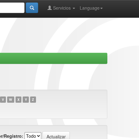
Servicios
Language
V
W
X
Y
Z
r/Registro: