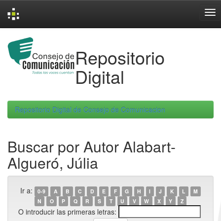
Skip
navigation
Repositorio
Digital
Repositorio Digital de Consejo de Comunicacion
Buscar por Autor Alabart-
Algueró, Júlia
Ir a:
0-9
A
B
C
D
E
F
G
H
I
J
K
L
M
N
O
P
Q
R
S
T
U
V
W
X
Y
Z
O introducir las primeras letras: