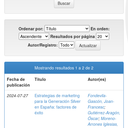
Ordenar por:
En orden:
Resultados por página
Autor/Registro:
Mostrando resultados 1 a 2 de 2
Fecha de
Título
Autor(es)
publicación
2024-07-27
Estrategias de marketing
Fondevila-
para la Generación Silver
Gascón, Joan-
en España: factores de
Francesc
;
éxito
Gutiérrez-Aragón,
Óscar
;
Moreno-
Arrones Iglesias,