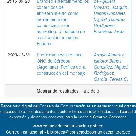
2015-09-20
Branded entertainment: los
de Aguilera
contenidos de
Moyano, Joaquín
;
entretenimiento como
Baños González,
herramienta de
Miguel
;
Ramírez
comunicación de
Perdiguero,
marketing. Un estudio de
Francisco Javier
su situación actual en
España
2009-11-18
Publicidad social en las
Arroyo Almaraz,
ONG de Córdoba
Isidoro
;
Baños
(Argentina). Perfiles de la
González, Miguel
;
construcción del mensaje
Rodríguez
García, Teresa C.
Mostrando resultados 1 a 3 de 3
 Repositorio digital del Consejo de Comunicación es un espacio virtual gratuit
e acceso libre. Los documentos contenidos están relacionados a la libertad 
expresión y derechos conexos, bajo la licencia
Creative Commons
www.consejodecomunicacion.gob.ec
Correo institucional - biblioteca@consejodecomunicacion.gob.ec