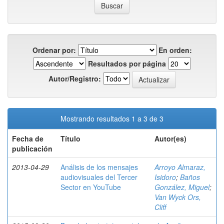
Ordenar por:
En orden:
Resultados por página
Autor/Registro:
Mostrando resultados 1 a 3 de 3
Fecha de
Título
Autor(es)
publicación
2013-04-29
Análisis de los mensajes
Arroyo Almaraz,
audiovisuales del Tercer
Isidoro
;
Baños
Sector en YouTube
González, Miguel
;
Van Wyck Ors,
Cliff