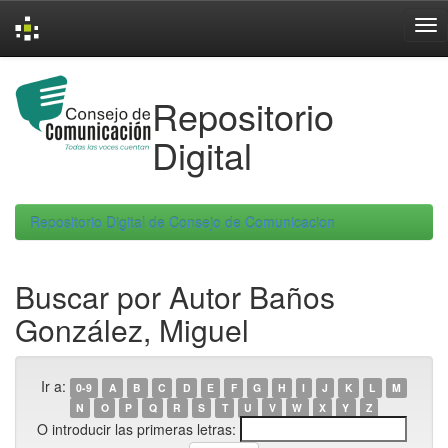
Skip
navigation
Repositorio
Digital
Repositorio Digital de Consejo de Comunicacion
Buscar por Autor Baños
González, Miguel
Ir a:
0-9
A
B
C
D
E
F
G
H
I
J
K
L
M
N
O
P
Q
R
S
T
U
V
W
X
Y
Z
O introducir las primeras letras: