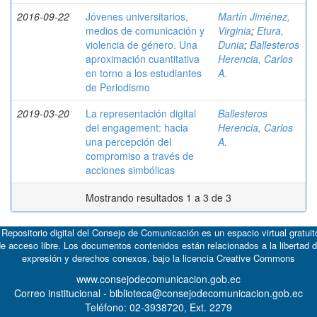
2016-09-22
Jóvenes universitarios,
Martín Jiménez,
medios de comunicación y
Virginia
;
Etura,
violencia de género. Una
Dunia
;
Ballesteros
aproximación cuantitativa
Herencia, Carlos
en torno a los estudiantes
A.
de Periodismo
2019-03-20
La representación digital
Ballesteros
del engagement: hacia
Herencia, Carlos
una percepción del
A.
compromiso a través de
acciones simbólicas
Mostrando resultados 1 a 3 de 3
 Repositorio digital del Consejo de Comunicación es un espacio virtual gratuit
e acceso libre. Los documentos contenidos están relacionados a la libertad 
expresión y derechos conexos, bajo la licencia
Creative Commons
www.consejodecomunicacion.gob.ec
Correo institucional - biblioteca@consejodecomunicacion.gob.ec
Teléfono: 02-3938720, Ext. 2279