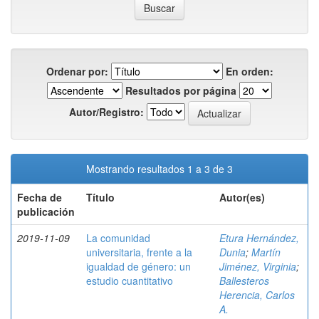
Ordenar por:
En orden:
Resultados por página
Autor/Registro:
Mostrando resultados 1 a 3 de 3
Fecha de
Título
Autor(es)
publicación
2019-11-09
La comunidad
Etura Hernández,
universitaria, frente a la
Dunia
;
Martín
igualdad de género: un
Jiménez, Virginia
;
estudio cuantitativo
Ballesteros
Herencia, Carlos
A.