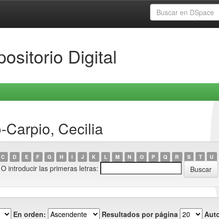
ositorio Digital
-Carpio, Cecilia
C
D
E
F
G
H
I
J
K
L
M
N
O
P
Q
R
S
T
U
O introducir las primeras letras:
En orden:
Resultados por página
Auto