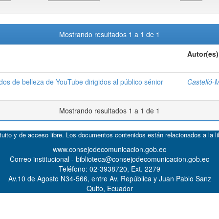
Mostrando resultados 1 a 1 de 1
Autor(es)
os de belleza de YouTube dirigidos al público sénior
Castelló-M
Mostrando resultados 1 a 1 de 1
atuito y de acceso libre. Los documentos contenidos están relacionados a la l
www.consejodecomunicacion.gob.ec
Correo institucional - biblioteca@consejodecomunicacion.gob.ec
Teléfono: 02-3938720, Ext. 2279
Av.10 de Agosto N34-566, entre Av. República y Juan Pablo Sanz
Quito, Ecuador