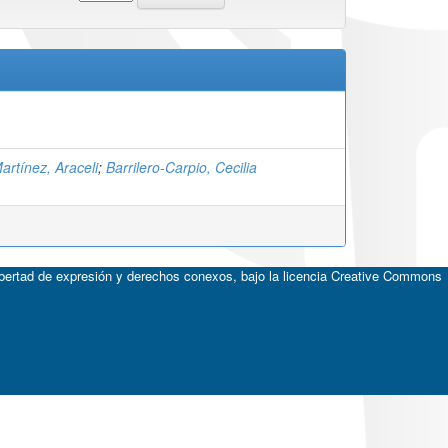
artínez, Araceli
;
Barrilero-Carpio, Cecilia
ibertad de expresión y derechos conexos, bajo la licencia
Creative Commons