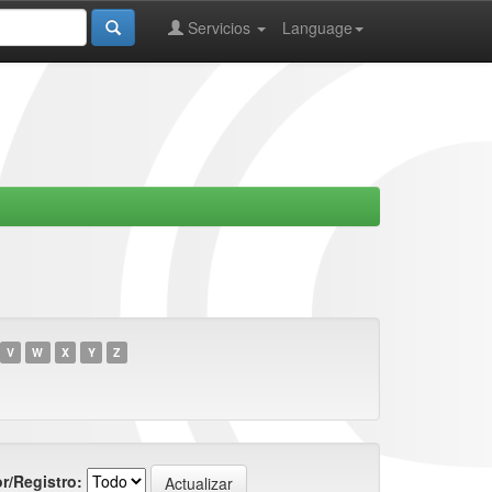
Servicios
Language
V
W
X
Y
Z
r/Registro: