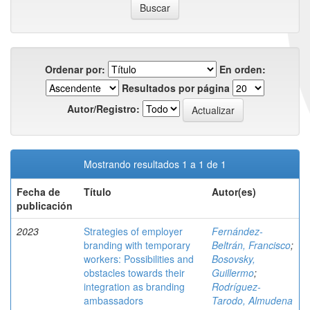
Ordenar por:
En orden:
Resultados por página
Autor/Registro:
Mostrando resultados 1 a 1 de 1
Fecha de
Título
Autor(es)
publicación
2023
Strategies of employer
Fernández-
branding with temporary
Beltrán, Francisco
;
workers: Possibilities and
Bosovsky,
obstacles towards their
Guillermo
;
integration as branding
Rodríguez-
ambassadors
Tarodo, Almudena