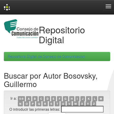
Skip
navigation
Repositorio
Digital
Repositorio Digital de Consejo de Comunicacion
Buscar por Autor Bosovsky,
Guillermo
Ir a:
0-9
A
B
C
D
E
F
G
H
I
J
K
L
M
N
O
P
Q
R
S
T
U
V
W
X
Y
Z
O introducir las primeras letras: