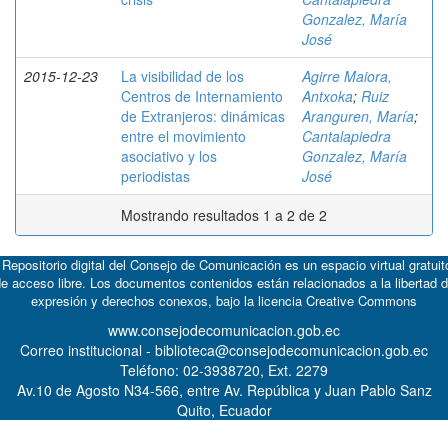
Gonzalez, María
José
2015-12-23
La visibilidad de los
Agirre Maiora,
Centros de Internamiento
Antxoka
;
Ruiz
de Extranjeros: dinámicas
Aranguren, María
;
entre el movimiento
Cantalapiedra
asociativo y los
Gonzalez, María
periodistas
José
Mostrando resultados 1 a 2 de 2
 Repositorio digital del Consejo de Comunicación es un espacio virtual gratuit
e acceso libre. Los documentos contenidos están relacionados a la libertad 
expresión y derechos conexos, bajo la licencia
Creative Commons
www.consejodecomunicacion.gob.ec
Correo institucional - biblioteca@consejodecomunicacion.gob.ec
Teléfono: 02-3938720, Ext. 2279
Av.10 de Agosto N34-566, entre Av. República y Juan Pablo Sanz
Quito, Ecuador