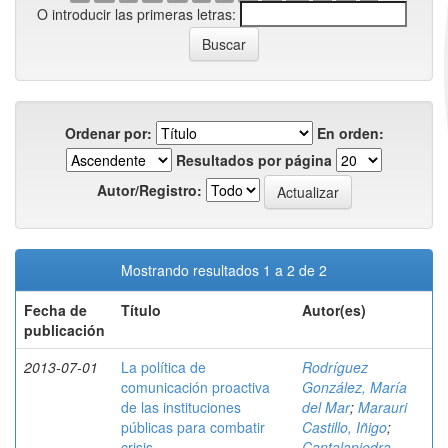
O introducir las primeras letras:
Ordenar por:
En orden:
Resultados por página
Autor/Registro:
Mostrando resultados 1 a 2 de 2
Fecha de
Título
Autor(es)
publicación
2013-07-01
La política de
Rodríguez
comunicación proactiva
González, María
de las instituciones
del Mar
;
Marauri
públicas para combatir
Castillo, Iñigo
;
crisis
Cantalapiedra