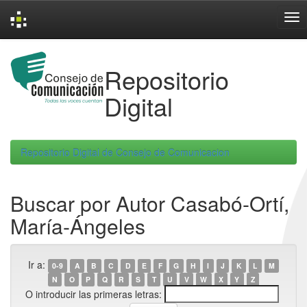
Skip
navigation
Repositorio
Digital
Repositorio Digital de Consejo de Comunicacion
Buscar por Autor Casabó-Ortí,
María-Ángeles
Ir a:
0-9
A
B
C
D
E
F
G
H
I
J
K
L
M
N
O
P
Q
R
S
T
U
V
W
X
Y
Z
O introducir las primeras letras: