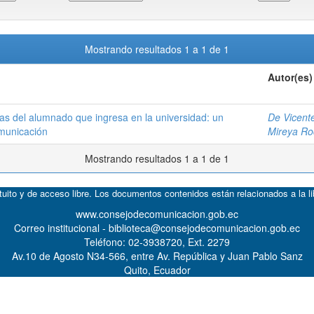
Mostrando resultados 1 a 1 de 1
Autor(es)
cas del alumnado que ingresa en la universidad: un
De Vicent
omunicación
Mireya Ro
Mostrando resultados 1 a 1 de 1
atuito y de acceso libre. Los documentos contenidos están relacionados a la l
www.consejodecomunicacion.gob.ec
Correo institucional - biblioteca@consejodecomunicacion.gob.ec
Teléfono: 02-3938720, Ext. 2279
Av.10 de Agosto N34-566, entre Av. República y Juan Pablo Sanz
Quito, Ecuador