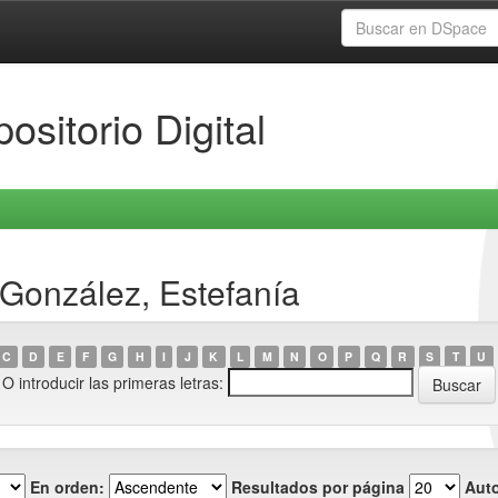
ositorio Digital
 González, Estefanía
C
D
E
F
G
H
I
J
K
L
M
N
O
P
Q
R
S
T
U
O introducir las primeras letras:
En orden:
Resultados por página
Auto