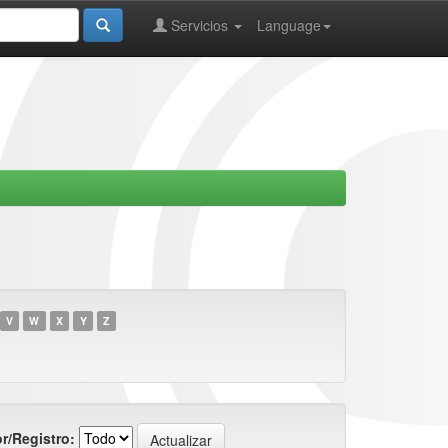
Servicios
Language
V
W
X
Y
Z
r/Registro: