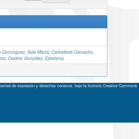
e Domínguez, Aida María
;
Carballeda Camacho,
cio
;
Cestino González, Estefanía
ibertad de expresión y derechos conexos, bajo la licencia
Creative Commons