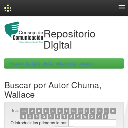
Skip
navigation
Repositorio
Digital
Repositorio Digital de Consejo de Comunicacion
Buscar por Autor Chuma,
Wallace
Ir a:
0-9
A
B
C
D
E
F
G
H
I
J
K
L
M
N
O
P
Q
R
S
T
U
V
W
X
Y
Z
O introducir las primeras letras: