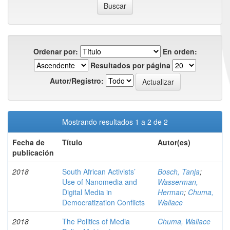
Ordenar por:
En orden:
Resultados por página
Autor/Registro:
Mostrando resultados 1 a 2 de 2
Fecha de
Título
Autor(es)
publicación
2018
South African Activists’
Bosch, Tanja
;
Use of Nanomedia and
Wasserman,
Digital Media in
Herman
;
Chuma,
Democratization Conflicts
Wallace
2018
The Politics of Media
Chuma, Wallace