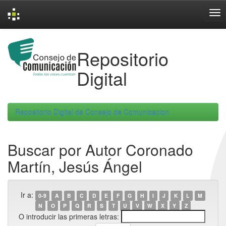
Skip
navigation
Repositorio
Digital
Repositorio Digital de Consejo de Comunicacion
Buscar por Autor Coronado
Martín, Jesús Ángel
Ir a:
0-9
A
B
C
D
E
F
G
H
I
J
K
L
M
N
O
P
Q
R
S
T
U
V
W
X
Y
Z
O introducir las primeras letras: