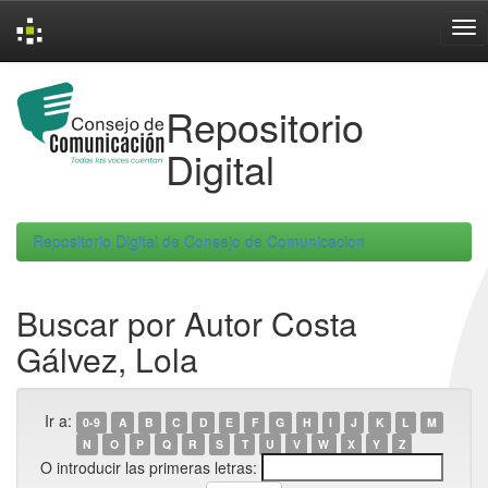
Skip
navigation
Repositorio
Digital
Repositorio Digital de Consejo de Comunicacion
Buscar por Autor Costa
Gálvez, Lola
Ir a:
0-9
A
B
C
D
E
F
G
H
I
J
K
L
M
N
O
P
Q
R
S
T
U
V
W
X
Y
Z
O introducir las primeras letras: