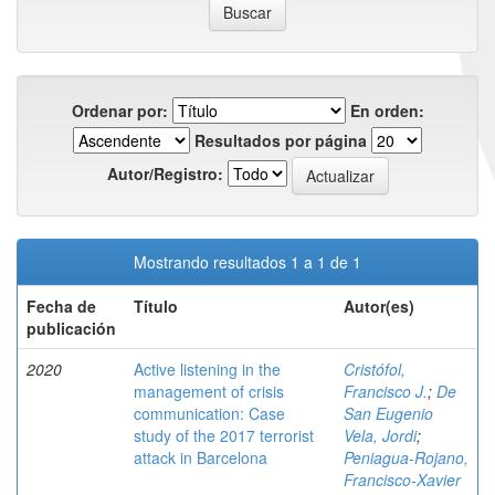
Ordenar por:
En orden:
Resultados por página
Autor/Registro:
Mostrando resultados 1 a 1 de 1
Fecha de
Título
Autor(es)
publicación
2020
Active listening in the
Cristófol,
management of crisis
Francisco J.
;
De
communication: Case
San Eugenio
study of the 2017 terrorist
Vela, Jordi
;
attack in Barcelona
Peniagua-Rojano,
Francisco-Xavier