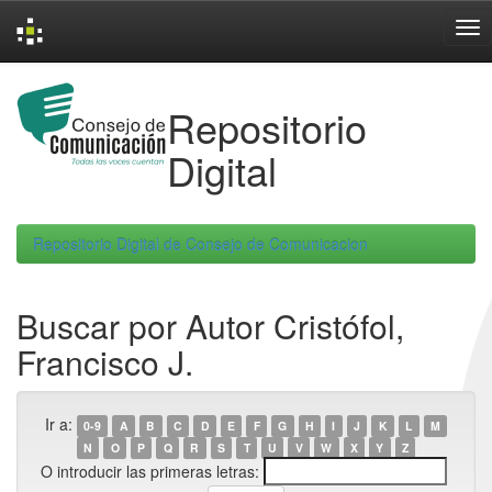
Skip
navigation
Repositorio
Digital
Repositorio Digital de Consejo de Comunicacion
Buscar por Autor Cristófol,
Francisco J.
Ir a:
0-9
A
B
C
D
E
F
G
H
I
J
K
L
M
N
O
P
Q
R
S
T
U
V
W
X
Y
Z
O introducir las primeras letras: