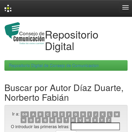
Skip
navigation
Repositorio
Digital
Repositorio Digital de Consejo de Comunicacion
Buscar por Autor Díaz Duarte,
Norberto Fabián
Ir a:
0-9
A
B
C
D
E
F
G
H
I
J
K
L
M
N
O
P
Q
R
S
T
U
V
W
X
Y
Z
O introducir las primeras letras: