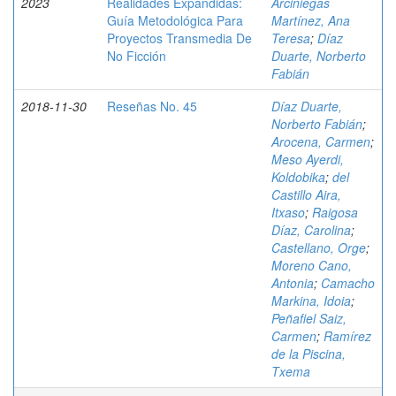
2023
Realidades Expandidas:
Arciniegas
Guía Metodológica Para
Martínez, Ana
Proyectos Transmedia De
Teresa
;
Díaz
No Ficción
Duarte, Norberto
Fabián
2018-11-30
Reseñas No. 45
Díaz Duarte,
Norberto Fabián
;
Arocena, Carmen
;
Meso Ayerdi,
Koldobika
;
del
Castillo Aira,
Itxaso
;
Raigosa
Díaz, Carolina
;
Castellano, Orge
;
Moreno Cano,
Antonia
;
Camacho
Markina, Idoia
;
Peñafiel Saiz,
Carmen
;
Ramírez
de la Piscina,
Txema