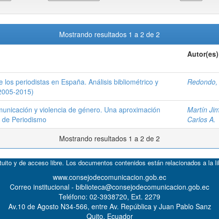
Mostrando resultados 1 a 2 de 2
Autor(es)
 los periodistas en España. Análisis bibliométrico y
Redondo,
(2005-2015)
municación y violencia de género. Una aproximación
Martín Jim
es de Periodismo
Carlos A.
Mostrando resultados 1 a 2 de 2
atuito y de acceso libre. Los documentos contenidos están relacionados a la l
www.consejodecomunicacion.gob.ec
Correo institucional - biblioteca@consejodecomunicacion.gob.ec
Teléfono: 02-3938720, Ext. 2279
Av.10 de Agosto N34-566, entre Av. República y Juan Pablo Sanz
Quito, Ecuador