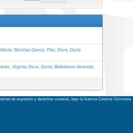
 Marta
;
Sánchez-García, Pilar
;
Etura, Dunia
énez, Virginia
;
Etura, Dunia
;
Ballesteros Herencia,
ibertad de expresión y derechos conexos, bajo la licencia
Creative Commons