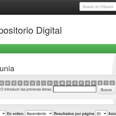
ositorio Digital
Dunia
C
D
E
F
G
H
I
J
K
L
M
N
O
P
Q
R
S
T
U
O introducir las primeras letras:
En orden:
Resultados por página
Auto