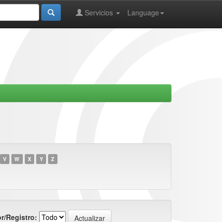
Servicios
Language
V
W
X
Y
Z
r/Registro: