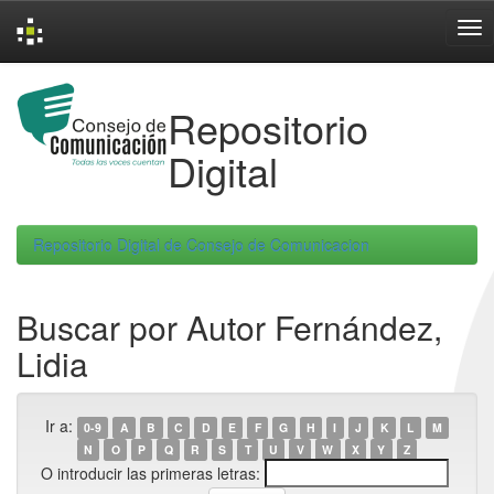
Skip
navigation
Repositorio
Digital
Repositorio Digital de Consejo de Comunicacion
Buscar por Autor Fernández,
Lidia
Ir a:
0-9
A
B
C
D
E
F
G
H
I
J
K
L
M
N
O
P
Q
R
S
T
U
V
W
X
Y
Z
O introducir las primeras letras: